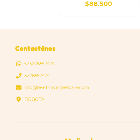
$88.500
Contactános
573228557474
3228557474
info@beethovenpetcare.com
BOGOTÁ