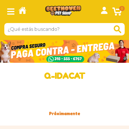
0
Q-IDACAT
Próximamente