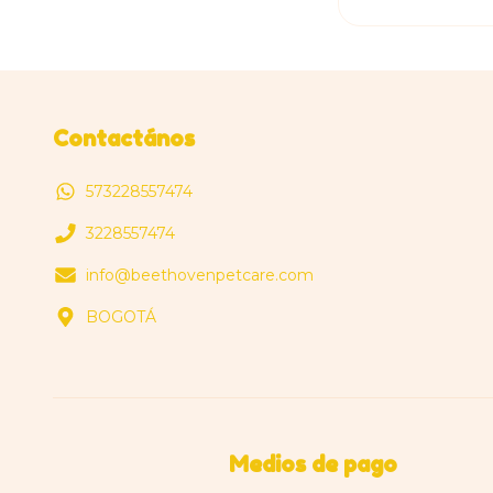
Contactános
573228557474
3228557474
info@beethovenpetcare.com
BOGOTÁ
Medios de pago