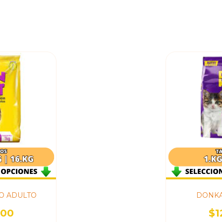
O ADULTO
DONKA
000
$1