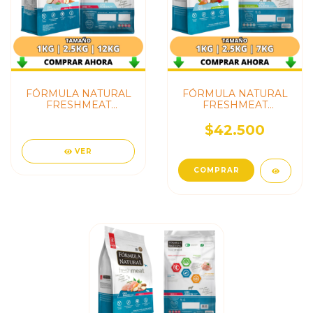
FÓRMULA NATURAL
FÓRMULA NATURAL
FRESHMEAT
FRESHMEAT
PERROS
PERROS
CACHORROS RAZA
CACHORROS
$42.500
MEDIANA
PEQUEÑOS
VER
COMPRAR