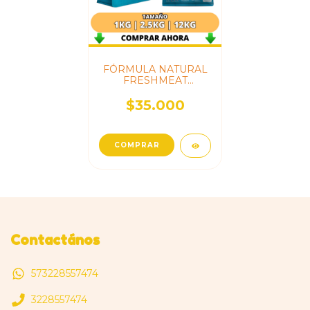
FÓRMULA NATURAL
FRESHMEAT
PERROS ADULTOS
RAZA MEDIA
$35.000
COMPRAR
Contactános
573228557474
3228557474