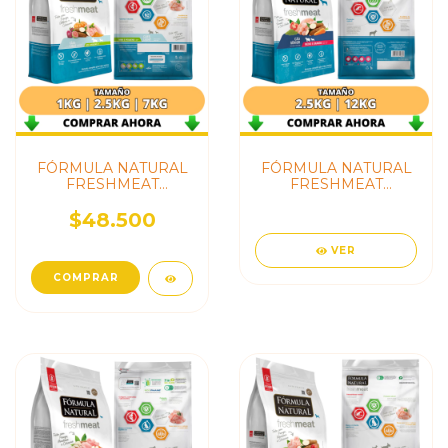
FÓRMULA NATURAL
FÓRMULA NATURAL
FRESHMEAT
FRESHMEAT
PERROS ADULTOS
PERROS SENIOR
LIGHT MINI Y
RAZA MEDIA &
$48.500
PEQUEÑO
GRANDE
VER
COMPRAR