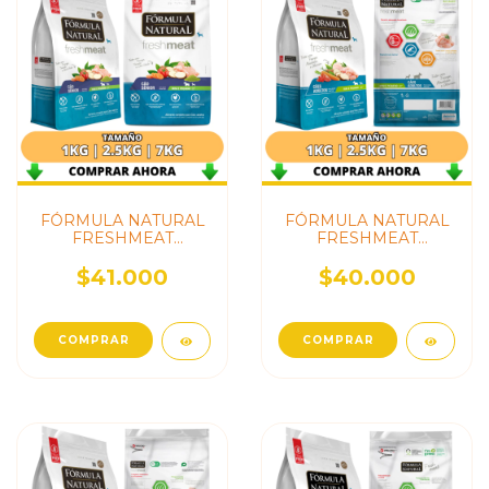
FÓRMULA NATURAL
FÓRMULA NATURAL
FRESHMEAT
FRESHMEAT
PERROS SENIOR
PERROS ADULTOS
RAZA MINI &
MINI & PEQUEÑOS
$41.000
$40.000
PEQUEÑO
COMPRAR
COMPRAR