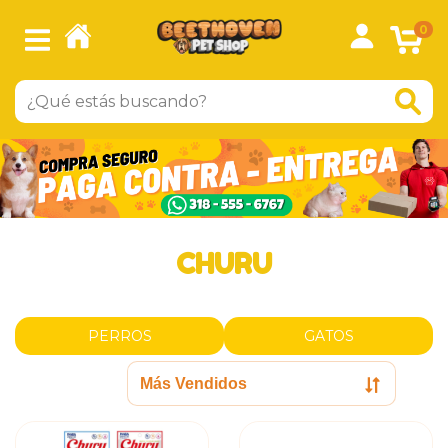
0
CHURU
PERROS
GATOS